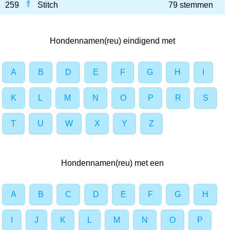
259
Stitch
79 stemmen
Hondennamen(reu) eindigend met
A
B
D
E
F
G
H
I
K
L
M
N
O
P
R
S
T
U
W
X
Y
Z
Hondennamen(reu) met een
A
B
C
D
E
F
G
H
I
J
K
L
M
N
O
P