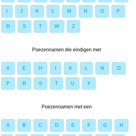
I
J
K
L
M
N
O
P
R
S
T
W
Z
Poezennamen die eindigen met
A
E
H
I
K
L
N
O
P
R
S
T
U
Y
Poezennamen met een
A
B
C
D
E
F
G
H