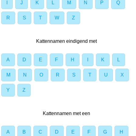
I
J
K
L
M
N
P
Q
R
S
T
W
Z
Kattennamen eindigend met
A
D
E
F
H
I
K
L
M
N
O
R
S
T
U
X
Y
Z
Kattennamen met een
A
B
C
D
E
F
G
H