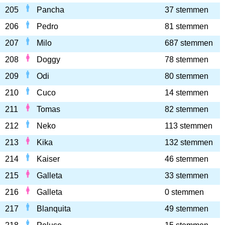
205
Pancha
37 stemmen
206
Pedro
81 stemmen
207
Milo
687 stemmen
208
Doggy
78 stemmen
209
Odi
80 stemmen
210
Cuco
14 stemmen
211
Tomas
82 stemmen
212
Neko
113 stemmen
213
Kika
132 stemmen
214
Kaiser
46 stemmen
215
Galleta
33 stemmen
216
Galleta
0 stemmen
217
Blanquita
49 stemmen