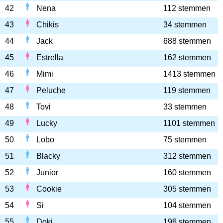
42
Nena
112 stemmen
43
Chikis
34 stemmen
44
Jack
688 stemmen
45
Estrella
162 stemmen
46
Mimi
1413 stemmen
47
Peluche
119 stemmen
48
Tovi
33 stemmen
49
Lucky
1101 stemmen
50
Lobo
75 stemmen
51
Blacky
312 stemmen
52
Junior
160 stemmen
53
Cookie
305 stemmen
54
Si
104 stemmen
55
Doki
196 stemmen