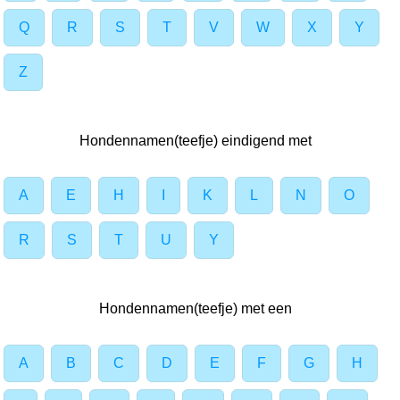
Q
R
S
T
V
W
X
Y
Z
Hondennamen(teefje) eindigend met
A
E
H
I
K
L
N
O
R
S
T
U
Y
Hondennamen(teefje) met een
A
B
C
D
E
F
G
H