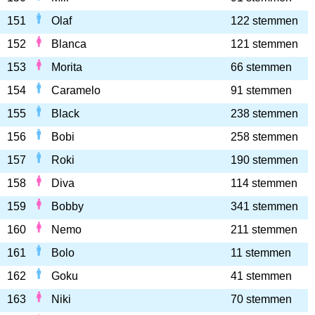
151
Olaf
122 stemmen
152
Blanca
121 stemmen
153
Morita
66 stemmen
154
Caramelo
91 stemmen
155
Black
238 stemmen
156
Bobi
258 stemmen
157
Roki
190 stemmen
158
Diva
114 stemmen
159
Bobby
341 stemmen
160
Nemo
211 stemmen
161
Bolo
11 stemmen
162
Goku
41 stemmen
163
Niki
70 stemmen