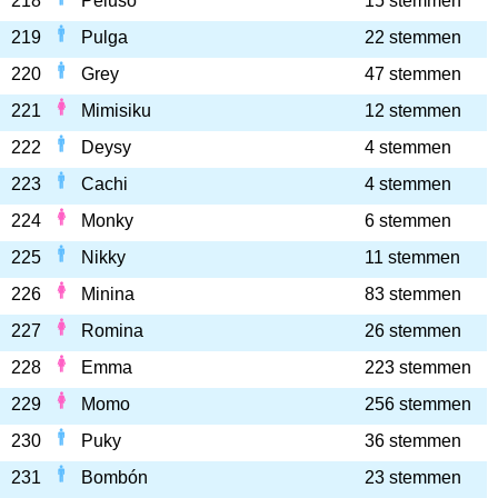
218
Peluso
15 stemmen
219
Pulga
22 stemmen
220
Grey
47 stemmen
221
Mimisiku
12 stemmen
222
Deysy
4 stemmen
223
Cachi
4 stemmen
224
Monky
6 stemmen
225
Nikky
11 stemmen
226
Minina
83 stemmen
227
Romina
26 stemmen
228
Emma
223 stemmen
229
Momo
256 stemmen
230
Puky
36 stemmen
231
Bombón
23 stemmen