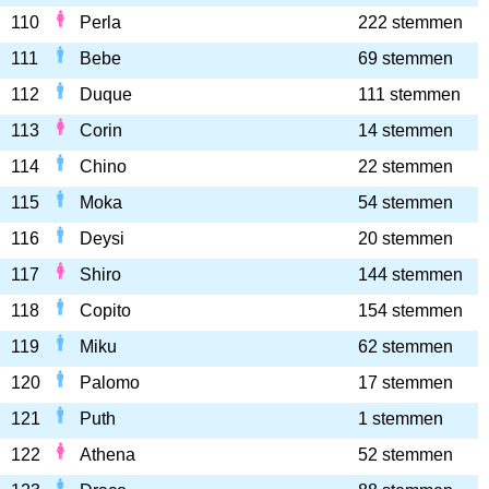
110
Perla
222 stemmen
111
Bebe
69 stemmen
112
Duque
111 stemmen
113
Corin
14 stemmen
114
Chino
22 stemmen
115
Moka
54 stemmen
116
Deysi
20 stemmen
117
Shiro
144 stemmen
118
Copito
154 stemmen
119
Miku
62 stemmen
120
Palomo
17 stemmen
121
Puth
1 stemmen
122
Athena
52 stemmen