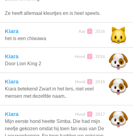
Ze heeft allemaal kleurtjes en is heel speels.
Kiara
Kat
2016
♀
het is een chiwawa
Kiara
Hond
2016
♀
Door Lion King 2
Kiara
Hond
2016
♀
Kiara betekend Zwart in het Iers, niet veel
mensen met dezelfde naam..
Kiara
Hond
2017
♀
Mijn eerste hond heette Simba. Die had mijn
neefje gekozen omdat hij toen fan was van De
Leeuwenkoning. En toen hadden we gekozen