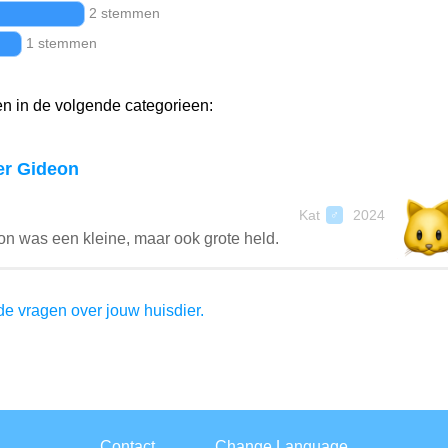
2 stemmen
1 stemmen
 in de volgende categorieen:
r Gideon
Kat
2024
♂
n was een kleine, maar ook grote held.
e vragen over jouw huisdier.
Contact
Change Language