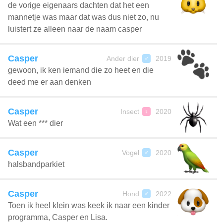
de vorige eigenaars dachten dat het een
mannetje was maar dat was dus niet zo, nu
luistert ze alleen naar de naam casper
Casper
Ander dier
2019
♂
gewoon, ik ken iemand die zo heet en die
deed me er aan denken
Casper
Insect
2020
♀
Wat een *** dier
Casper
Vogel
2020
♂
halsbandparkiet
Casper
Hond
2022
♂
Toen ik heel klein was keek ik naar een kinder
programma, Casper en Lisa.