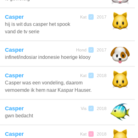
Casper
Kat
2017
♂
hij is wit dus casper het spook
vand de tv serie
Casper
Hond
2017
♂
infinet/indosiar indonesie hoerige klooy
Casper
Kat
2018
♂
Casper was een vondeling, daarom
vernoemde ik hem naar Kaspar Hauser.
Casper
Vis
2018
♂
gwn bedacht
Casper
Kat
2018
♀