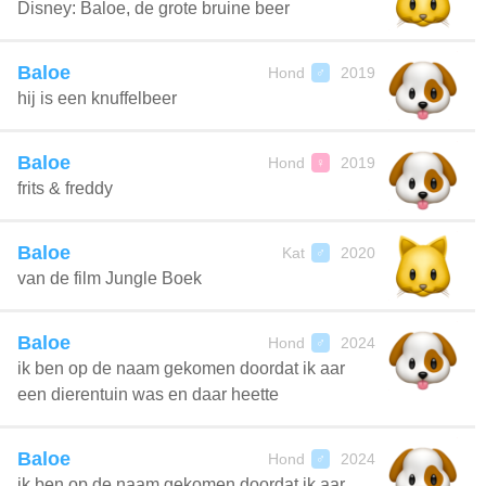
Disney: Baloe, de grote bruine beer
Baloe
Hond
2019
♂
hij is een knuffelbeer
Baloe
Hond
2019
♀
frits & freddy
Baloe
Kat
2020
♂
van de film Jungle Boek
Baloe
Hond
2024
♂
ik ben op de naam gekomen doordat ik aar
een dierentuin was en daar heette
Baloe
Hond
2024
♂
ik ben op de naam gekomen doordat ik aar