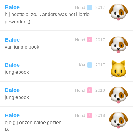
Baloe
Hond
2017
♂
hij heette al zo.... anders was het Harrie
geworden ;)
Baloe
Hond
2017
♀
van jungle book
Baloe
Kat
2017
♂
junglebook
Baloe
Hond
2018
♀
junglebook
Baloe
Hond
2018
♀
eje gij onzen baloe gezien
f&f