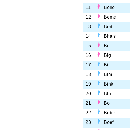
11
Belle
12
Bente
13
Bert
14
Bhais
15
Bi
16
Big
17
Bill
18
Bim
19
Bink
20
Blu
21
Bo
22
Bobík
23
Boef