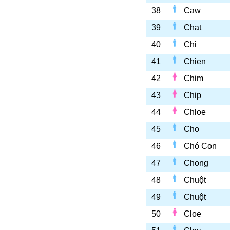
38
Caw
39
Chat
40
Chi
41
Chien
42
Chim
43
Chip
44
Chloe
45
Cho
46
Chó Con
47
Chong
48
Chuột
49
Chuột
50
Cloe