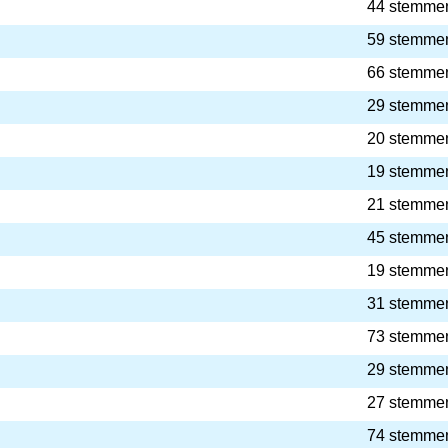
44 stemme
59 stemme
66 stemme
29 stemme
20 stemme
19 stemme
21 stemme
45 stemme
19 stemme
31 stemme
73 stemme
29 stemme
27 stemme
74 stemme