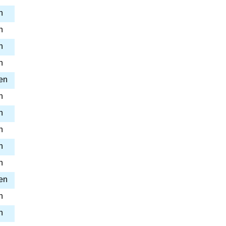
n
n
n
n
en
n
n
n
n
n
en
n
n