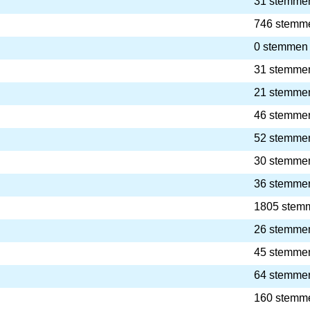
31 stemme
746 stemm
0 stemmen
31 stemme
21 stemme
46 stemme
52 stemme
30 stemme
36 stemme
1805 stem
26 stemme
45 stemme
64 stemme
160 stemm