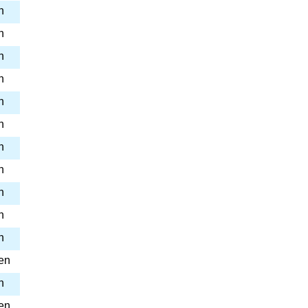
n
n
n
n
n
n
n
n
n
n
n
en
n
en