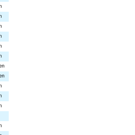
n
n
n
n
n
n
en
en
n
n
n
n