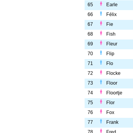
65
Earle
66
Félix
67
Fie
68
Fish
69
Fleur
70
Flip
71
Flo
72
Flocke
73
Floor
74
Floortje
75
Flor
76
Fox
77
Frank
78
Fred