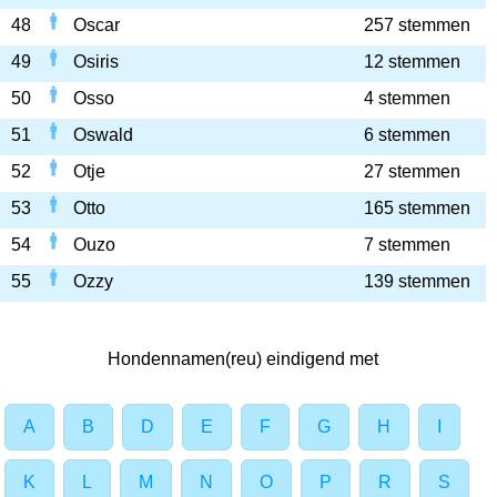
48
Oscar
257 stemmen
49
Osiris
12 stemmen
50
Osso
4 stemmen
51
Oswald
6 stemmen
52
Otje
27 stemmen
53
Otto
165 stemmen
54
Ouzo
7 stemmen
55
Ozzy
139 stemmen
Hondennamen(reu) eindigend met
A
B
D
E
F
G
H
I
K
L
M
N
O
P
R
S