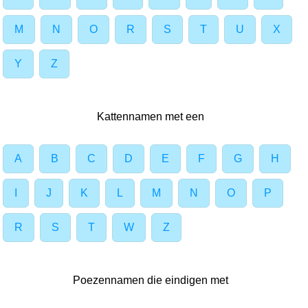
M
N
O
R
S
T
U
X
Y
Z
Kattennamen met een
A
B
C
D
E
F
G
H
I
J
K
L
M
N
O
P
R
S
T
W
Z
Poezennamen die eindigen met