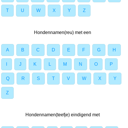
T
U
W
X
Y
Z
Hondennamen(reu) met een
A
B
C
D
E
F
G
H
I
J
K
L
M
N
O
P
Q
R
S
T
V
W
X
Y
Z
Hondennamen(teefje) eindigend met