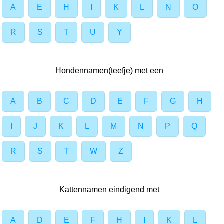
A
E
H
I
K
L
N
O
R
S
T
U
Y
Hondennamen(teefje) met een
A
B
C
D
E
F
G
H
I
J
K
L
M
N
P
Q
R
S
T
W
Z
Kattennamen eindigend met
A
D
E
F
H
I
K
L