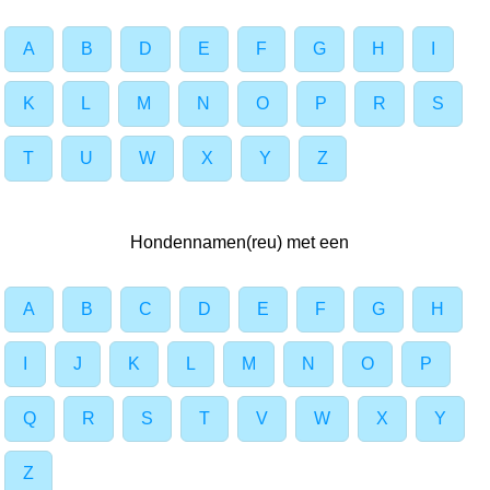
A
B
D
E
F
G
H
I
K
L
M
N
O
P
R
S
T
U
W
X
Y
Z
Hondennamen(reu) met een
A
B
C
D
E
F
G
H
I
J
K
L
M
N
O
P
Q
R
S
T
V
W
X
Y
Z