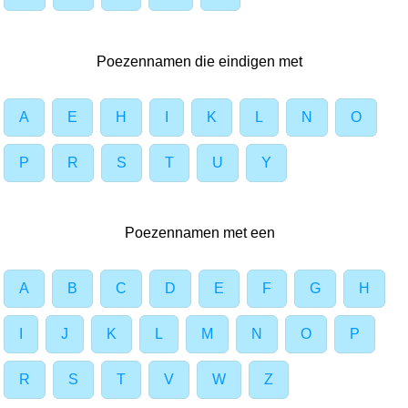
Poezennamen die eindigen met
A
E
H
I
K
L
N
O
P
R
S
T
U
Y
Poezennamen met een
A
B
C
D
E
F
G
H
I
J
K
L
M
N
O
P
R
S
T
V
W
Z