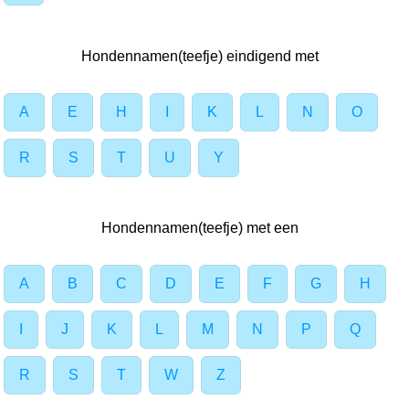
Hondennamen(teefje) eindigend met
A
E
H
I
K
L
N
O
R
S
T
U
Y
Hondennamen(teefje) met een
A
B
C
D
E
F
G
H
I
J
K
L
M
N
P
Q
R
S
T
W
Z