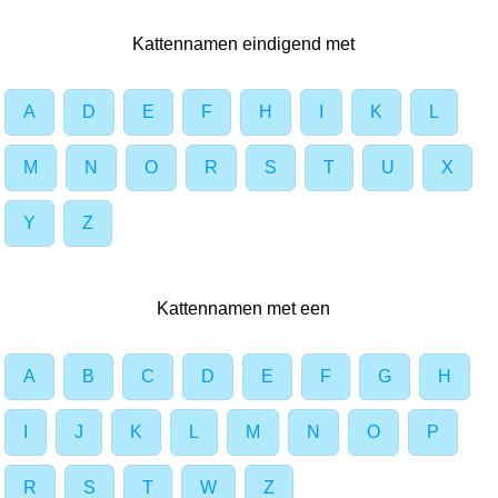
Kattennamen eindigend met
A
D
E
F
H
I
K
L
M
N
O
R
S
T
U
X
Y
Z
Kattennamen met een
A
B
C
D
E
F
G
H
I
J
K
L
M
N
O
P
R
S
T
W
Z